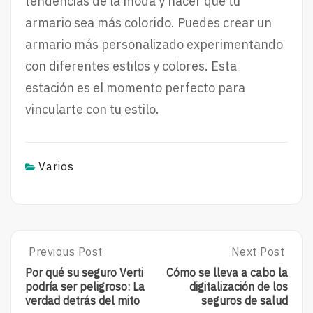
tendencias de la moda y hacer que tu
armario sea más colorido. Puedes crear un
armario más personalizado experimentando
con diferentes estilos y colores. Esta
estación es el momento perfecto para
vincularte con tu estilo.
Varios
Post
Previous Post
Next Post
Previous
Next
Post:
Post:
navigation
Por qué su seguro Verti
Cómo se lleva a cabo la
Por
Cómo
podría ser peligroso: La
digitalización de los
Qué
Se
verdad detrás del mito
seguros de salud
Su
Lleva