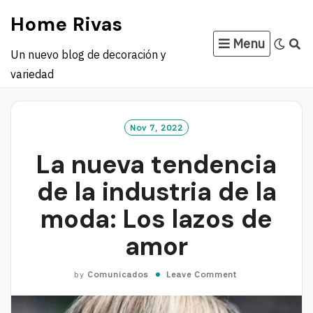
Skip
Home Rivas
to
Menu
content
Un nuevo blog de decoración y
variedad
Nov 7, 2022
La nueva tendencia
de la industria de la
moda: Los lazos de
amor
by
Comunicados
Leave Comment