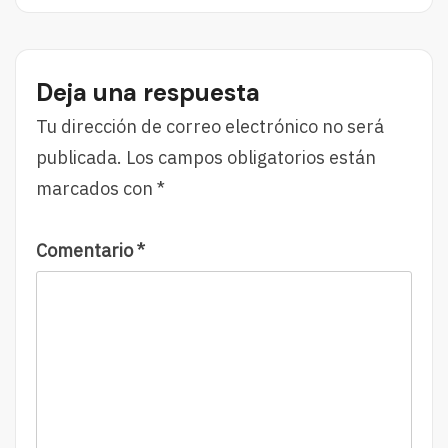
Seguro
A
Verti
Cabo
Podría
La
Ser
Digitalización
Deja una respuesta
Peligroso:
De
La
Los
Tu dirección de correo electrónico no será
Verdad
Seguros
publicada.
Los campos obligatorios están
Detrás
De
Del
Salud
marcados con
*
Mito
Comentario
*