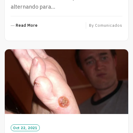
alternando para…
R
Read More
By
Comunicados
E
A
D
M
O
R
E
Oct 22, 2021