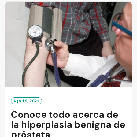
M
O
R
E
Ago 16, 2021
Conoce todo acerca de
la hiperplasia benigna de
próstata