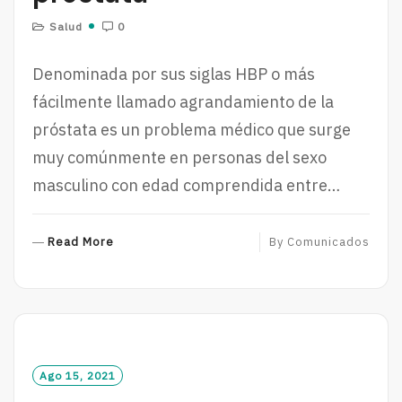
Salud
0
Denominada por sus siglas HBP o más
fácilmente llamado agrandamiento de la
próstata es un problema médico que surge
muy comúnmente en personas del sexo
masculino con edad comprendida entre…
R
Read More
By
Comunicados
E
A
D
M
O
R
Ago 15, 2021
E