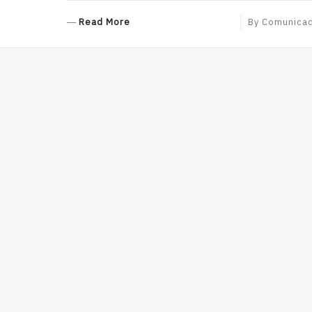
R
Read More
By
Comunica
E
A
D
M
O
R
E