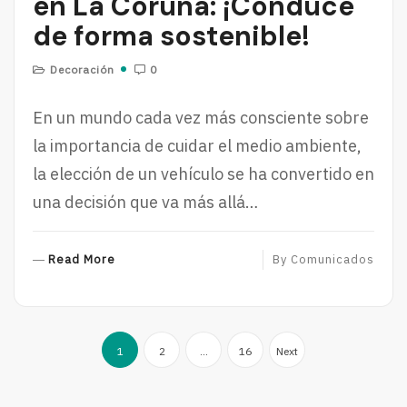
en La Coruña: ¡Conduce
de forma sostenible!
Decoración
0
En un mundo cada vez más consciente sobre
la importancia de cuidar el medio ambiente,
la elección de un vehículo se ha convertido en
una decisión que va más allá…
R
Read More
By
Comunicados
E
A
D
Paginación
M
1
2
…
16
Next
O
de
R
entradas
E