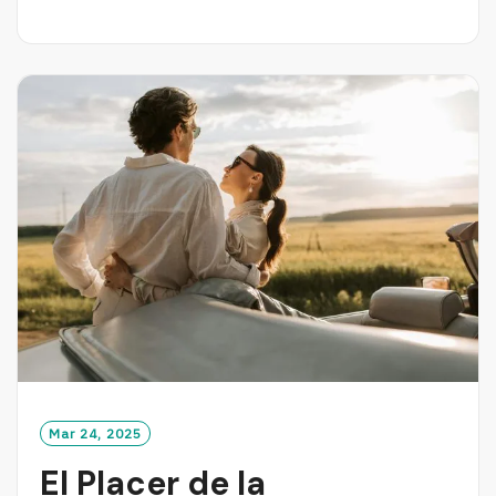
E
A
D
M
O
R
E
Mar 24, 2025
El Placer de la