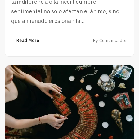
la indiferencia o la incertidumbre
sentimental no solo afectan el ánimo, sino
que a menudo erosionan la…
R
Read More
By
Comunicados
E
A
D
M
O
R
E