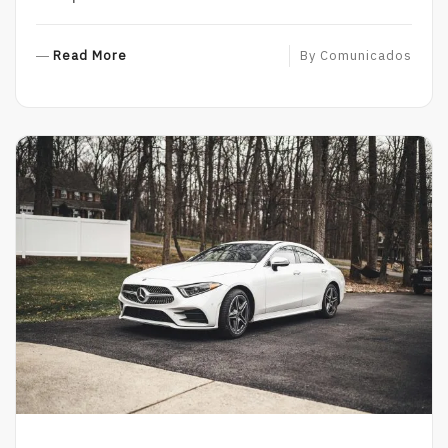
R
Read More
By
Comunicados
E
A
D
M
O
R
E