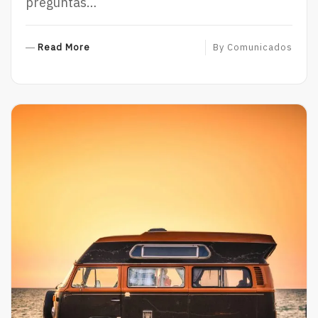
preguntas…
R
Read More
By
Comunicados
E
A
D
M
O
R
E