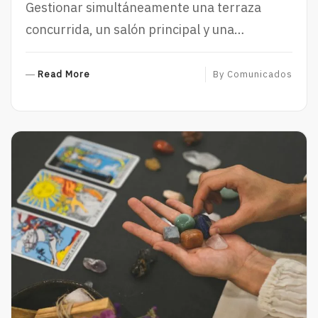
Gestionar simultáneamente una terraza
concurrida, un salón principal y una…
R
Read More
By
Comunicados
E
A
D
M
O
R
E