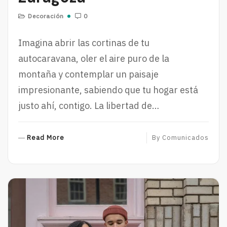
Decoración
0
Imagina abrir las cortinas de tu
autocaravana, oler el aire puro de la
montaña y contemplar un paisaje
impresionante, sabiendo que tu hogar está
justo ahí, contigo. La libertad de…
R
Read More
By
Comunicados
E
A
D
M
O
R
E