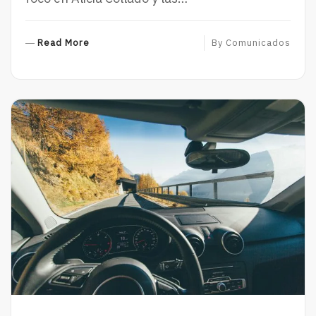
R
Read More
By
Comunicados
E
A
D
M
O
R
E