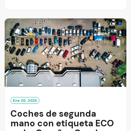
E
A
D
M
O
R
E
Ene 30, 2025
Coches de segunda
mano con etiqueta ECO