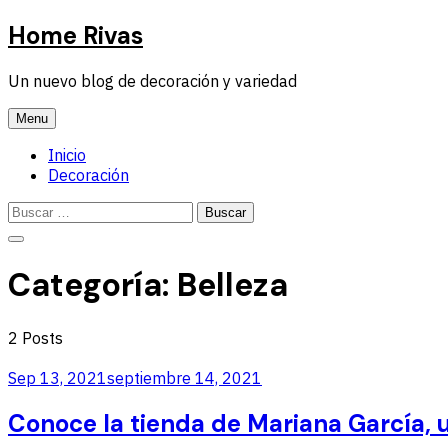
Skip
Home Rivas
to
content
Un nuevo blog de decoración y variedad
Menu
Inicio
Decoración
Buscar:
Buscar:
Close
Search
Categoría:
Belleza
2 Posts
Sep 13, 2021
septiembre 14, 2021
Conoce la tienda de Mariana García, u