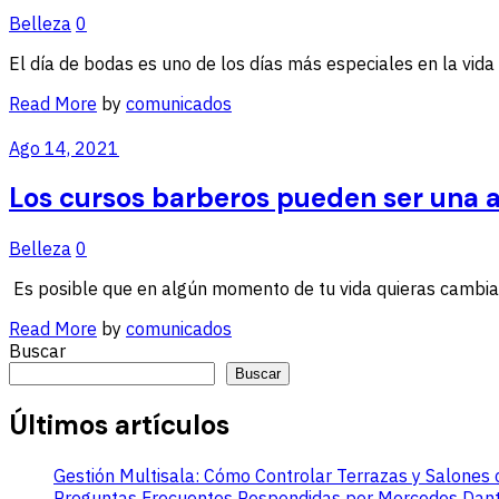
Belleza
0
El día de bodas es uno de los días más especiales en la vida
Read
Read More
by
comunicados
More
Ago 14, 2021
Los cursos barberos pueden ser una a
Belleza
0
Es posible que en algún momento de tu vida quieras cambiar
Read
Read More
by
comunicados
More
Buscar
Buscar
Últimos artículos
Gestión Multisala: Cómo Controlar Terrazas y Salones 
Preguntas Frecuentes Respondidas por Mercedes Dantés