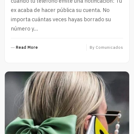
cuando tu teléfono emite una notificación: Tu
ex acaba de hacer pública su cuenta. No
importa cuántas veces hayas borrado su
número y…
R
Read More
By
Comunicados
E
A
D
M
O
R
E