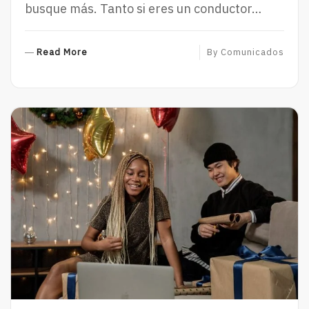
busque más. Tanto si eres un conductor…
R
Read More
By
Comunicados
E
A
D
M
O
R
E