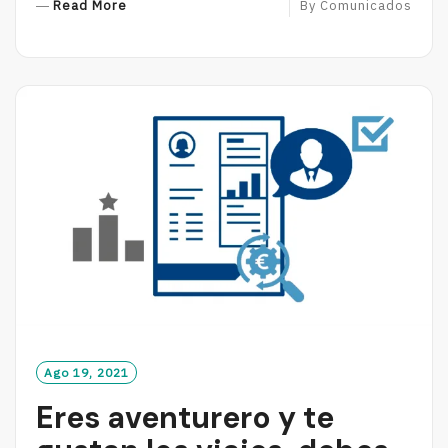
R
Read More
By
Comunicados
E
A
D
M
O
R
E
Ago 19, 2021
Eres aventurero y te