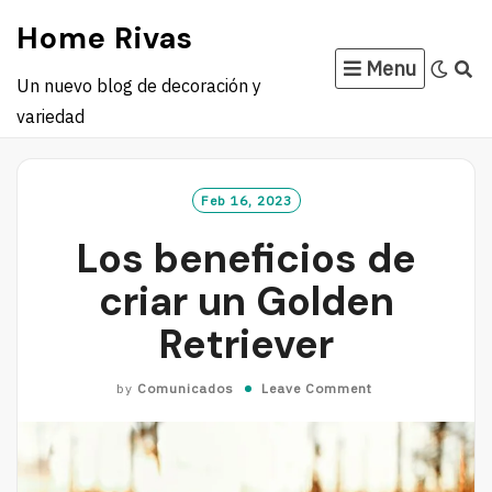
Skip
Home Rivas
to
Menu
content
Un nuevo blog de decoración y
variedad
Feb 16, 2023
Los beneficios de
criar un Golden
Retriever
by
Comunicados
Leave Comment