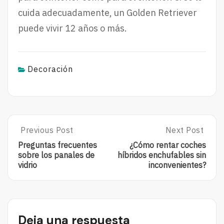
cuida adecuadamente, un Golden Retriever
puede vivir 12 años o más.
Decoración
Post
Previous Post
Next Post
Previous
Next
Post:
Post:
navigation
Preguntas frecuentes
¿Cómo rentar coches
Preguntas
¿Cómo
sobre los panales de
híbridos enchufables sin
Frecuentes
Rentar
vidrio
inconvenientes?
Sobre
Coches
Los
Híbridos
Panales
Enchufables
De
Sin
Vidrio
Inconvenientes
Deja una respuesta