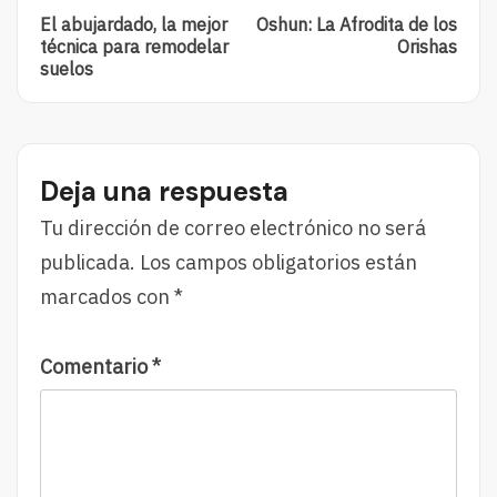
Post:
Post:
navigation
El abujardado, la mejor
Oshun: La Afrodita de los
El
Oshun:
técnica para remodelar
Orishas
Abujardado,
La
suelos
La
Afrodita
Mejor
De
Técnica
Los
Para
Orishas
Remodelar
Deja una respuesta
Suelos
Tu dirección de correo electrónico no será
publicada.
Los campos obligatorios están
marcados con
*
Comentario
*