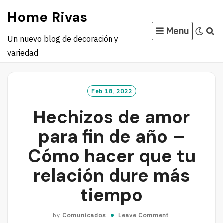
Skip
Home Rivas
to
Menu
content
Un nuevo blog de decoración y
variedad
Feb 18, 2022
Hechizos de amor
para fin de año –
Cómo hacer que tu
relación dure más
tiempo
by
Comunicados
Leave Comment