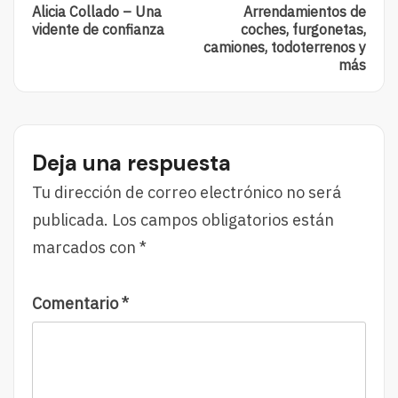
Post:
Post:
navigation
Alicia Collado – Una
Arrendamientos de
Alicia
Arrendamiento
vidente de confianza
coches, furgonetas,
Collado
De
camiones, todoterrenos y
–
Coches,
más
Una
Furgonetas,
Vidente
Camiones,
De
Todoterrenos
Confianza
Y
Más
Deja una respuesta
Tu dirección de correo electrónico no será
publicada.
Los campos obligatorios están
marcados con
*
Comentario
*