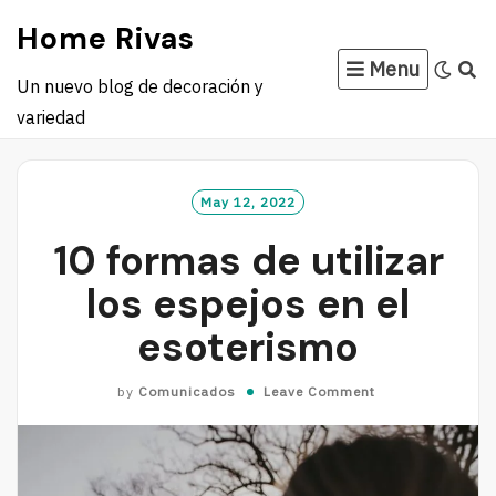
Skip
Home Rivas
to
Menu
content
Un nuevo blog de decoración y
variedad
May 12, 2022
10 formas de utilizar
los espejos en el
esoterismo
by
Comunicados
Leave Comment