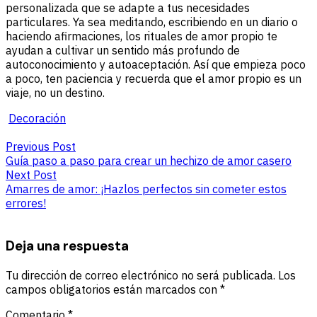
personalizada que se adapte a tus necesidades
particulares. Ya sea meditando, escribiendo en un diario o
haciendo afirmaciones, los rituales de amor propio te
ayudan a cultivar un sentido más profundo de
autoconocimiento y autoaceptación. Así que empieza poco
a poco, ten paciencia y recuerda que el amor propio es un
viaje, no un destino.
Decoración
Post
Previous
Previous Post
navigation
Post:
Guía paso a paso para crear un hechizo de amor casero
Guía
Next
Next Post
paso
Post:
Amarres de amor: ¡Hazlos perfectos sin cometer estos
a
Amarres
errores!
paso
de
para
amor:
Deja una respuesta
crear
¡Hazlos
un
perfectos
hechizo
sin
Tu dirección de correo electrónico no será publicada.
Los
de
cometer
campos obligatorios están marcados con
*
amor
estos
Comentario
*
casero
errores!