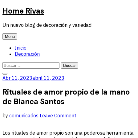
Skip
Home Rivas
to
content
Un nuevo blog de decoración y variedad
Menu
Inicio
Decoración
Buscar:
Buscar:
Close
Abr 11, 2023
abril 11, 2023
Search
Rituales de amor propio de la mano
de Blanca Santos
by
comunicados
Leave Comment
Los rituales de amor propio son una poderosa herramienta