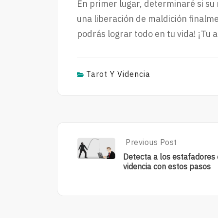
En primer lugar, determinaré si su m
una liberación de maldición finalmen
podrás lograr todo en tu vida! ¡Tu
Tarot Y Videncia
Post
Previous Post
Previous
Post:
navigation
Detecta a los estafadores 
Detecta
videncia con estos pasos
A
Los
Estafadores
De
La