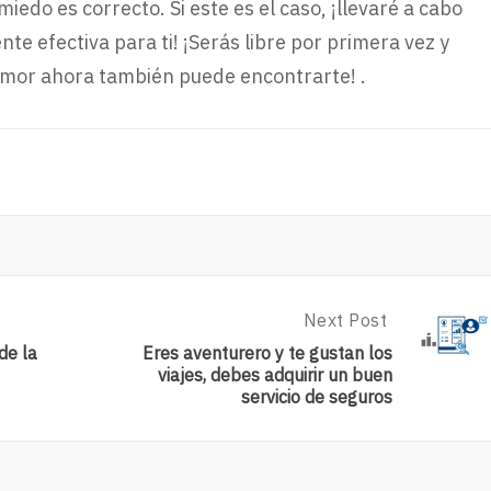
iedo es correcto. Si este es el caso, ¡llevaré a cabo
te efectiva para ti! ¡Serás libre por primera vez y
 amor ahora también puede encontrarte! .
Next Post
Next
Post:
de la
Eres aventurero y te gustan los
Eres
viajes, debes adquirir un buen
Aventurero
servicio de seguros
Y
Te
Gustan
Los