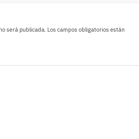
Viajes,
Debes
Adquirir
Un
Buen
no será publicada.
Los campos obligatorios están
Servicio
De
Seguros