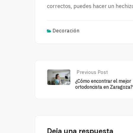
correctos, puedes hacer un hechi
Decoración
Post
Previous Post
Previous
Post:
navigation
¿Cómo encontrar el mejor
¿Cómo
ortodoncista en Zaragoza?
Encontrar
El
Mejor
Ortodoncista
En
Zaragoza?
Deja una respuesta