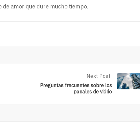
zo de amor que dure mucho tiempo.
Next Post
Next
Post:
Preguntas frecuentes sobre los
Preguntas
panales de vidrio
Frecuentes
Sobre
Los
Panales
De
Vidrio