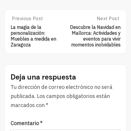
Post
Previous Post
Next Post
Previous
Next
Post:
Post:
navigation
La magia de la
Descubre la Navidad en
La
Descubre
personalización:
Mallorca: Actividades y
Magia
La
Muebles a medida en
eventos para vivir
De
Navidad
Zaragoza
momentos inolvidables
La
En
Personalización:
Mallorca:
Muebles
Actividades
A
Y
Medida
Eventos
Deja una respuesta
En
Para
Zaragoza
Vivir
Tu dirección de correo electrónico no será
Momentos
publicada.
Los campos obligatorios están
Inolvidables
marcados con
*
Comentario
*