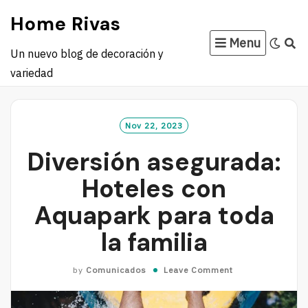
Skip
Home Rivas
to
Menu
content
Un nuevo blog de decoración y
variedad
Nov 22, 2023
Diversión asegurada:
Hoteles con
Aquapark para toda
la familia
by
Comunicados
Leave Comment