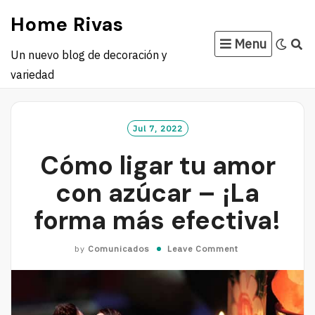
Skip
Home Rivas
to
Menu
content
Un nuevo blog de decoración y
variedad
Jul 7, 2022
Cómo ligar tu amor
con azúcar – ¡La
forma más efectiva!
by
Comunicados
Leave Comment