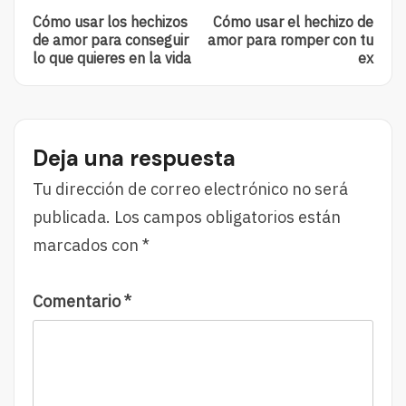
Post:
Post:
navigation
Cómo usar los hechizos
Cómo usar el hechizo de
Cómo
Cómo
de amor para conseguir
amor para romper con tu
Usar
Usar
lo que quieres en la vida
ex
Los
El
Hechizos
Hechizo
De
De
Amor
Amor
Para
Para
Deja una respuesta
Conseguir
Romper
Lo
Con
Tu dirección de correo electrónico no será
Que
Tu
publicada.
Los campos obligatorios están
Quieres
Ex
En
marcados con
*
La
Vida
Comentario
*